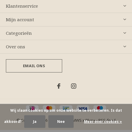
Klantenservice
Mijn account
Categorieën
Over ons
EMAIL ONS
Wij slaan cookies op om onze website te verbeteren. Is dat
© Copyright
2026
- Theme By
DMWS
x
Plus+
-
RSS-feed
akkoord?
Ja
Nee
Meer over cookies »