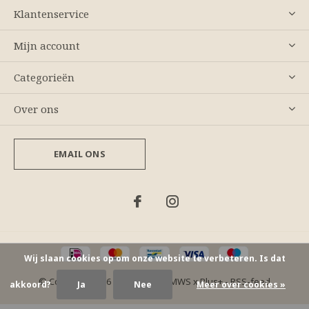
Klantenservice
Mijn account
Categorieën
Over ons
EMAIL ONS
Wij slaan cookies op om onze website te verbeteren. Is dat
© Copyright
2026
- Theme By
DMWS
x
Plus+
-
RSS-feed
akkoord?
Ja
Nee
Meer over cookies »