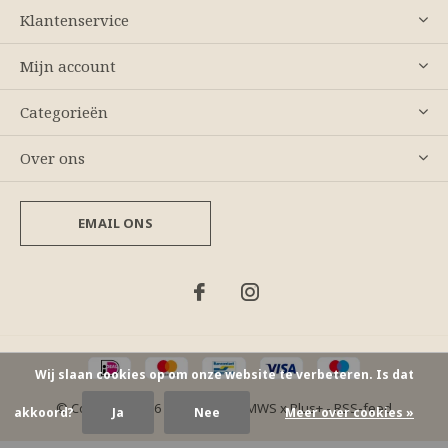
Klantenservice
Mijn account
Categorieën
Over ons
EMAIL ONS
Wij slaan cookies op om onze website te verbeteren. Is dat
© Copyright
2026
- Theme By
DMWS
x
Plus+
-
RSS-feed
akkoord?
Ja
Nee
Meer over cookies »