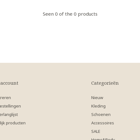
Seen 0 of the 0 products
 account
Categorieën
treren
Nieuw
estellingen
Kleding
erlanglijst
Schoenen
lijk producten
Accessoires
SALE
Home&Body