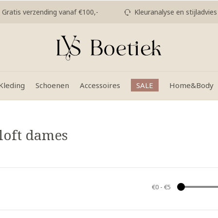
Gratis verzending vanaf €100,-
Kleuranalyse en stijladvies
Kleding
Schoenen
Accessoires
SALE
Home&Body
loft dames
€0
-
€5