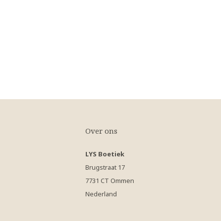
Over ons
LYS Boetiek
Brugstraat 17
7731 CT Ommen
Nederland