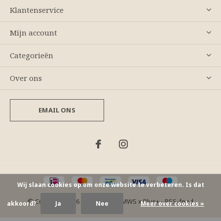
Klantenservice
Mijn account
Categorieën
Over ons
EMAIL ONS
Wij slaan cookies op om onze website te verbeteren. Is dat
© Copyright
2026
- Theme By
DMWS
x
Plus+
-
RSS-feed
akkoord?
Ja
Nee
Meer over cookies »