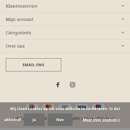
Klantenservice
Mijn account
Categorieën
Over ons
EMAIL ONS
Wij slaan cookies op om onze website te verbeteren. Is dat
© Copyright
2026
- Theme By
DMWS
x
Plus+
-
RSS-feed
akkoord?
Ja
Nee
Meer over cookies »