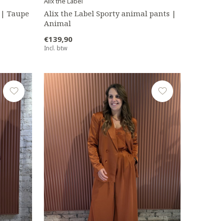
Alix the Label
s | Taupe
Alix the Label Sporty animal pants |
Animal
€139,90
Incl. btw