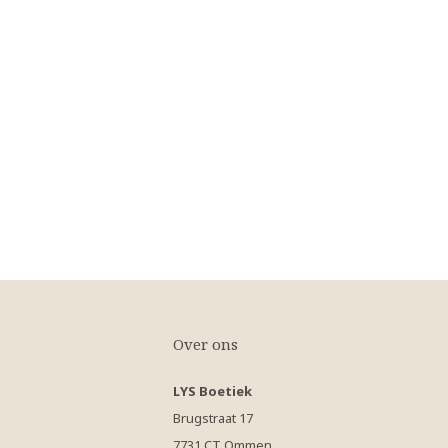
Over ons
LYS Boetiek
Brugstraat 17
7731 CT Ommen