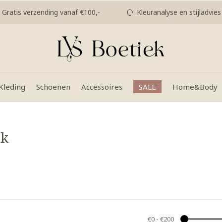
Gratis verzending vanaf €100,-
Kleuranalyse en stijladvies
Kleding
Schoenen
Accessoires
SALE
Home&Body
ek
€0
-
€200