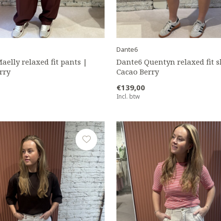
Dante6
aelly relaxed fit pants |
Dante6 Quentyn relaxed fit s
rry
Cacao Berry
€139,00
Incl. btw