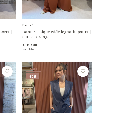
Dante6
horts |
Dante6 Onique wide leg satin pants |
Sunset Orange
€189,00
Incl. btw
SALE
-30%