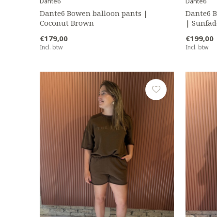
Dante6
Dante6
Dante6 Bowen balloon pants |
Dante6 B
Coconut Brown
| Sunfa
€179,00
€199,00
Incl. btw
Incl. btw