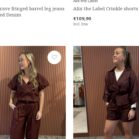
Alix the Label
rave fringed barrel leg jeans
Alix the Label Crinkle short
ded Denim
€109,90
Incl. btw