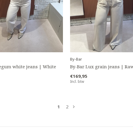
By-Bar
egum white jeans | White
By-Bar Lux grain jeans | Ra
€169,95
Incl. btw
1
2