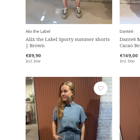
Alix the Label
Dante6
Alix the Label Sporty summer shorts
Dante6 M
| Brown
Cacao Be
€89,90
€169,00
Incl. btw
Incl. btw