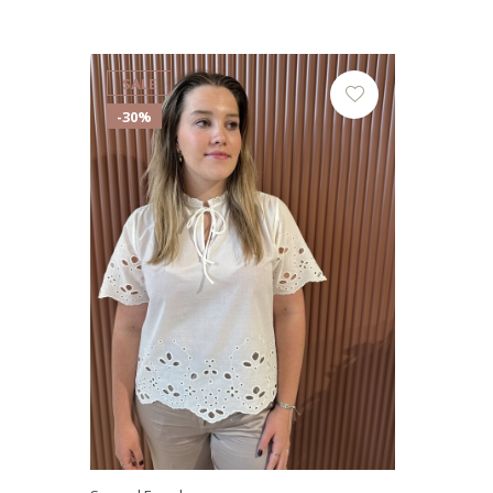
SALE
-30%