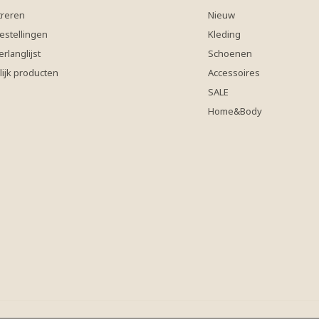
treren
Nieuw
estellingen
Kleding
erlanglijst
Schoenen
lijk producten
Accessoires
SALE
Home&Body