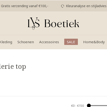
Gratis verzending vanaf €100,-
Kleuranalyse en stijladvies
Kleding
Schoenen
Accessoires
SALE
Home&Body
erie top
€0
-
€150