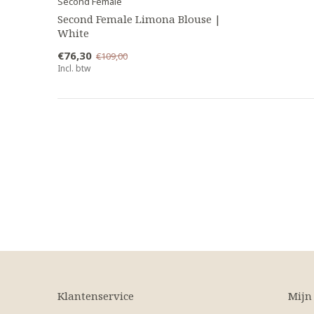
Second Female
Second Female Limona Blouse |
White
€76,30
€109,00
Incl. btw
Klantenservice
Mijn