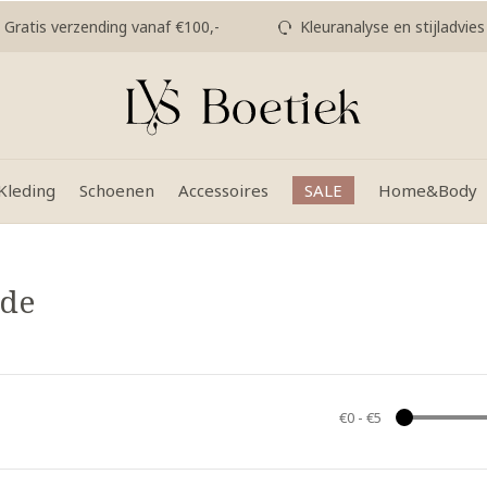
Gratis verzending vanaf €100,-
Kleuranalyse en stijladvies
Kleding
Schoenen
Accessoires
SALE
Home&Body
ede
€0
-
€5