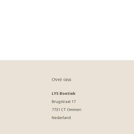
Over ons
LYS Boetiek
Brugstraat 17
7731 CT Ommen
Nederland