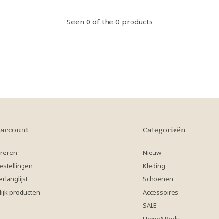
Seen 0 of the 0 products
 account
Categorieën
treren
Nieuw
estellingen
Kleding
erlanglijst
Schoenen
lijk producten
Accessoires
SALE
Home&Body