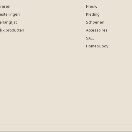
treren
Nieuw
estellingen
Kleding
erlanglijst
Schoenen
lijk producten
Accessoires
SALE
Home&Body