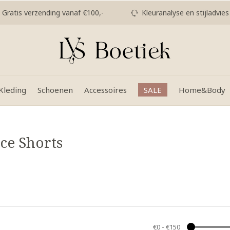
Gratis verzending vanaf €100,-
Kleuranalyse en stijladvies
Kleding
Schoenen
Accessoires
SALE
Home&Body
ce Shorts
€0
-
€150