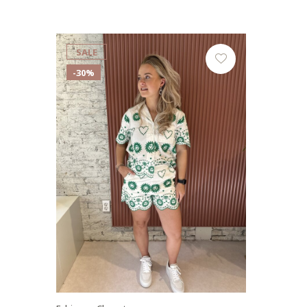
SALE
-30%