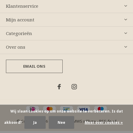
Klantenservice
Mijn account
Categorieën
Over ons
EMAIL ONS
Wij slaan cookies op om onze website te verbeteren. Is dat
© Copyright
2026
- Theme By
DMWS
x
Plus+
-
RSS-feed
akkoord?
Ja
Nee
Meer over cookies »