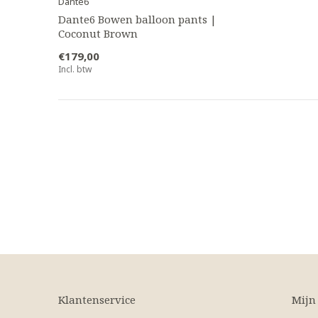
Dante6
Dante6 Bowen balloon pants |
Coconut Brown
€179,00
Incl. btw
Klantenservice
Mijn