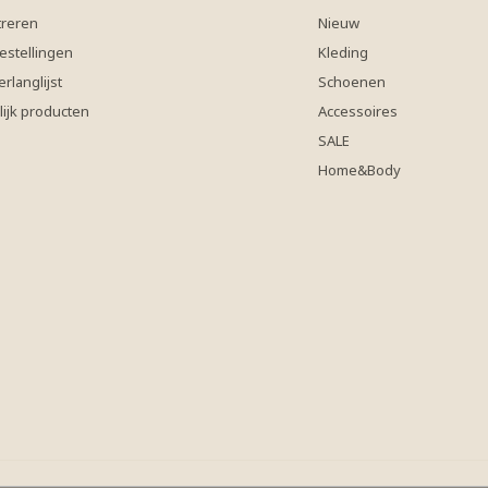
treren
Nieuw
estellingen
Kleding
erlanglijst
Schoenen
lijk producten
Accessoires
SALE
Home&Body