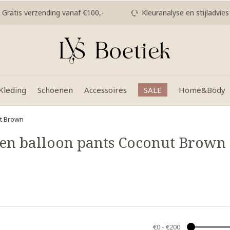
Gratis verzending vanaf €100,-
Kleuranalyse en stijladvies
Kleding
Schoenen
Accessoires
SALE
Home&Body
t Brown
en balloon pants Coconut Brown
€0
-
€200