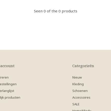
Seen 0 of the 0 products
 account
Categorieën
treren
Nieuw
estellingen
Kleding
erlanglijst
Schoenen
lijk producten
Accessoires
SALE
Home&Body