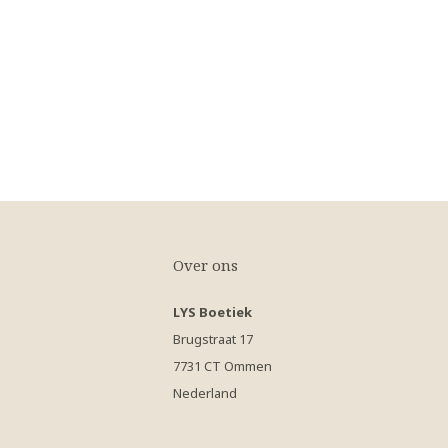
Over ons
LYS Boetiek
Brugstraat 17
7731 CT Ommen
Nederland