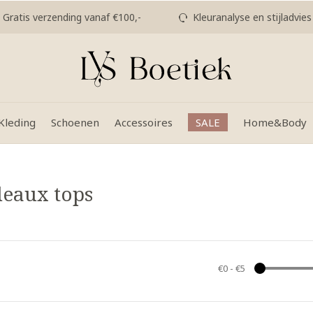
Gratis verzending vanaf €100,-
Kleuranalyse en stijladvies
Kleding
Schoenen
Accessoires
SALE
Home&Body
deaux tops
€0
-
€5