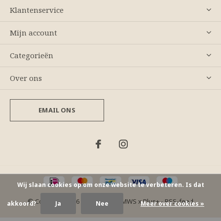
Klantenservice
Mijn account
Categorieën
Over ons
EMAIL ONS
Wij slaan cookies op om onze website te verbeteren. Is dat
© Copyright
2026
- Theme By
DMWS
x
Plus+
-
RSS-feed
akkoord?
Ja
Nee
Meer over cookies »