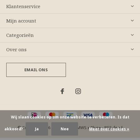
Klantenservice
Mijn account
Categorieën
Over ons
EMAIL ONS
Wij slaan cookies op om onze website te verbeteren. Is dat
© Copyright
2026
- Theme By
DMWS
x
Plus+
-
RSS-feed
akkoord?
Ja
Nee
Meer over cookies »