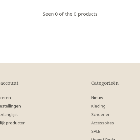
Seen 0 of the 0 products
 account
Categorieën
treren
Nieuw
estellingen
Kleding
erlanglijst
Schoenen
lijk producten
Accessoires
SALE
Home&Body