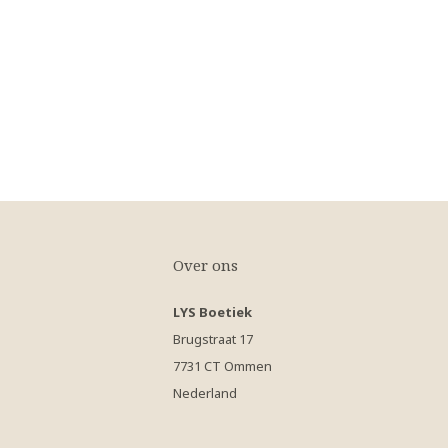
Over ons
LYS Boetiek
Brugstraat 17
7731 CT Ommen
Nederland