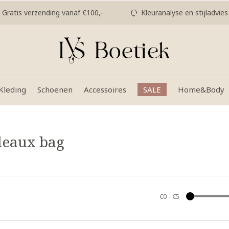
Gratis verzending vanaf €100,-
Kleuranalyse en stijladvies
Kleding
Schoenen
Accessoires
SALE
Home&Body
deaux bag
€0
-
€5