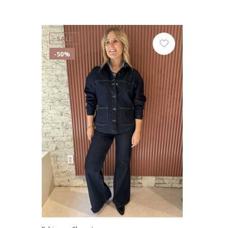
SALE
-50%