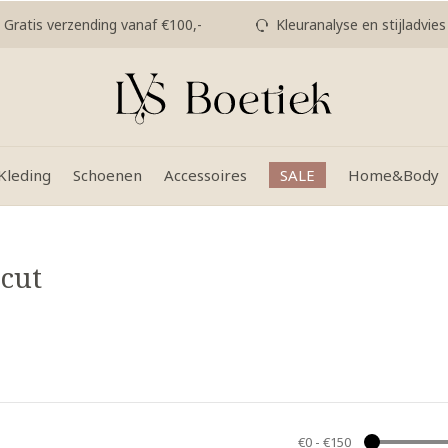
Gratis verzending vanaf €100,-
Kleuranalyse en stijladvies
Kleding
Schoenen
Accessoires
SALE
Home&Body
cut
€0
-
€150