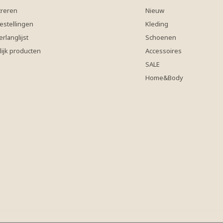
treren
Nieuw
estellingen
Kleding
erlanglijst
Schoenen
lijk producten
Accessoires
SALE
Home&Body