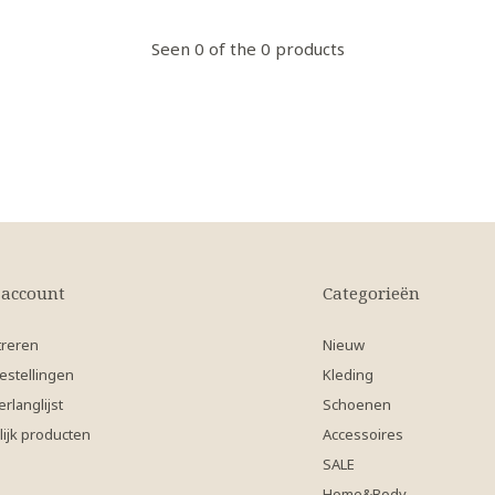
Seen 0 of the 0 products
 account
Categorieën
treren
Nieuw
estellingen
Kleding
erlanglijst
Schoenen
lijk producten
Accessoires
SALE
Home&Body