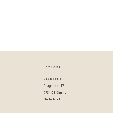
Over ons
LYS Boetiek
Brugstraat 17
7731 CT Ommen
Nederland