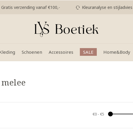
Gratis verzending vanaf €100,-
Kleuranalyse en stijladvies
Kleding
Schoenen
Accessoires
SALE
Home&Body
 melee
€0
-
€5