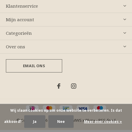
Klantenservice
Mijn account
Categorieën
Over ons
EMAIL ONS
Wij slaan cookies op om onze website te verbeteren. Is dat
© Copyright
2026
- Theme By
DMWS
x
Plus+
-
RSS-feed
akkoord?
Ja
Nee
Meer over cookies »