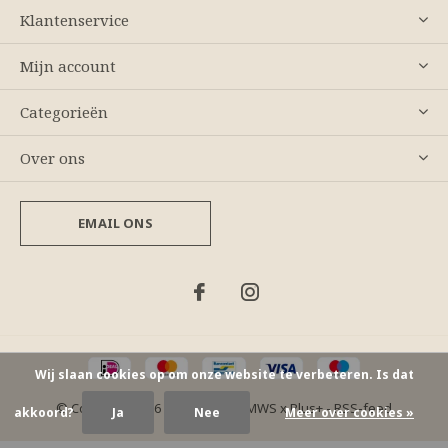
Klantenservice
Mijn account
Categorieën
Over ons
EMAIL ONS
Wij slaan cookies op om onze website te verbeteren. Is dat
© Copyright
2026
- Theme By
DMWS
x
Plus+
-
RSS-feed
akkoord?
Ja
Nee
Meer over cookies »