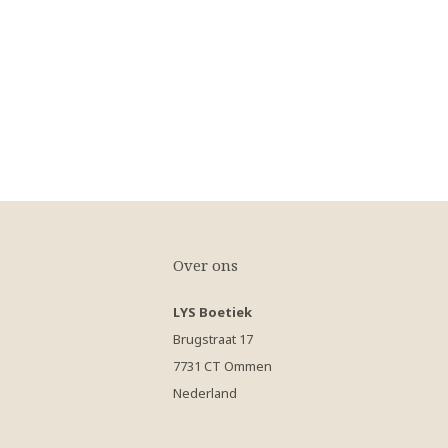
Over ons
LYS Boetiek
Brugstraat 17
7731 CT Ommen
Nederland