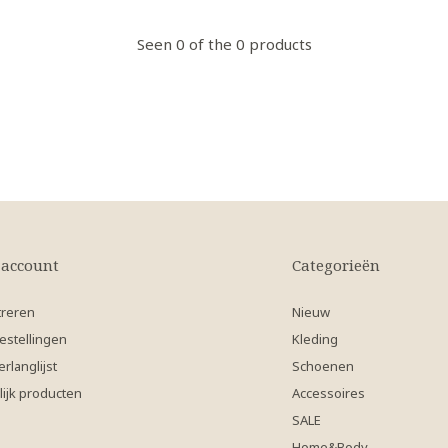
Seen 0 of the 0 products
 account
Categorieën
treren
Nieuw
estellingen
Kleding
erlanglijst
Schoenen
lijk producten
Accessoires
SALE
Home&Body