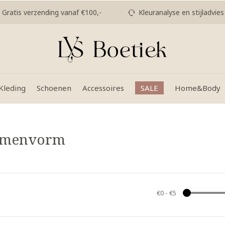
Gratis verzending vanaf €100,-
Kleuranalyse en stijladvies
Kleding
Schoenen
Accessoires
SALE
Home&Body
oemenvorm
€0
-
€5