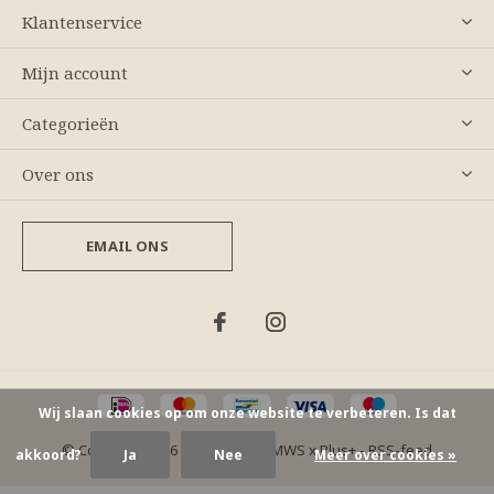
Klantenservice
Mijn account
Categorieën
Over ons
EMAIL ONS
Wij slaan cookies op om onze website te verbeteren. Is dat
© Copyright
2026
- Theme By
DMWS
x
Plus+
-
RSS-feed
akkoord?
Ja
Nee
Meer over cookies »