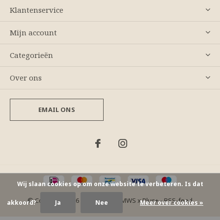
Klantenservice
Mijn account
Categorieën
Over ons
EMAIL ONS
Wij slaan cookies op om onze website te verbeteren. Is dat
© Copyright
2026
- Theme By
DMWS
x
Plus+
-
RSS-feed
akkoord?
Ja
Nee
Meer over cookies »