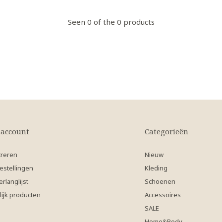
Seen 0 of the 0 products
 account
Categorieën
treren
Nieuw
estellingen
Kleding
erlanglijst
Schoenen
lijk producten
Accessoires
SALE
Home&Body