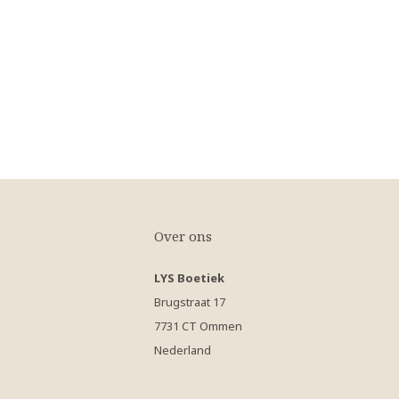
Over ons
LYS Boetiek
Brugstraat 17
7731 CT Ommen
Nederland