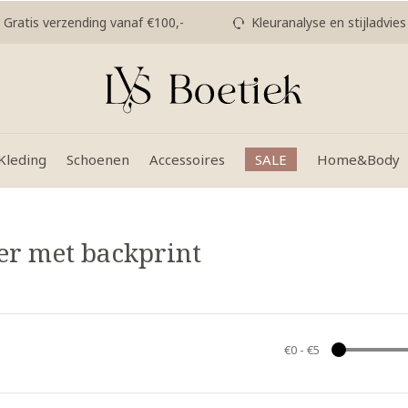
Gratis verzending vanaf €100,-
Kleuranalyse en stijladvies
Kleding
Schoenen
Accessoires
SALE
Home&Body
er met backprint
€0
-
€5