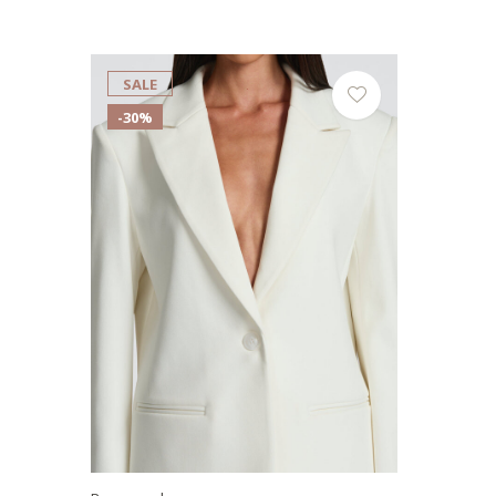
SALE
-30%