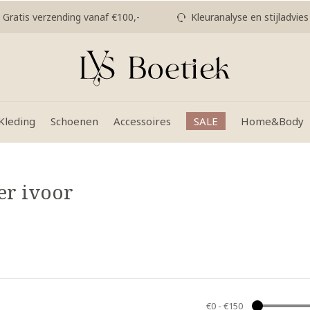
Gratis verzending vanaf €100,-
Kleuranalyse en stijladvies
Kleding
Schoenen
Accessoires
SALE
Home&Body
er ivoor
€0
-
€150