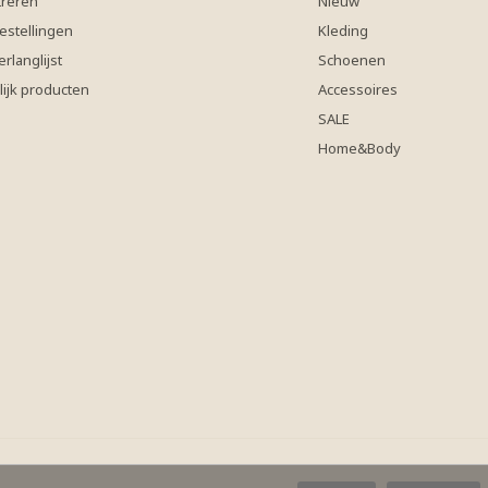
treren
Nieuw
estellingen
Kleding
erlanglijst
Schoenen
lijk producten
Accessoires
SALE
Home&Body