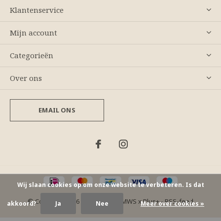
Klantenservice
Mijn account
Categorieën
Over ons
EMAIL ONS
Wij slaan cookies op om onze website te verbeteren. Is dat
© Copyright
2026
- Theme By
DMWS
x
Plus+
-
RSS-feed
akkoord?
Ja
Nee
Meer over cookies »