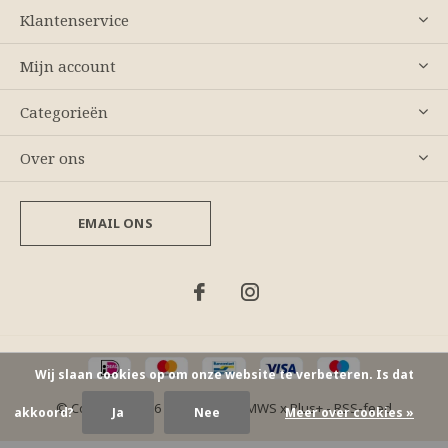
Klantenservice
Mijn account
Categorieën
Over ons
EMAIL ONS
Wij slaan cookies op om onze website te verbeteren. Is dat
© Copyright
2026
- Theme By
DMWS
x
Plus+
-
RSS-feed
akkoord?
Ja
Nee
Meer over cookies »