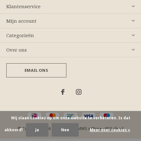
Klantenservice
Mijn account
Categorieën
Over ons
EMAIL ONS
Wij slaan cookies op om onze website te verbeteren. Is dat
© Copyright
2026
- Theme By
DMWS
x
Plus+
-
RSS-feed
akkoord?
Ja
Nee
Meer over cookies »