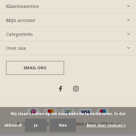
Klantenservice
Mijn account
Categorieën
Over ons
EMAIL ONS
Wij slaan cookies op om onze website te verbeteren. Is dat
© Copyright
2026
- Theme By
DMWS
x
Plus+
-
RSS-feed
akkoord?
Ja
Nee
Meer over cookies »