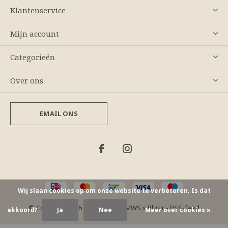
Klantenservice
Mijn account
Categorieën
Over ons
EMAIL ONS
Wij slaan cookies op om onze website te verbeteren. Is dat
© Copyright
2026
- Theme By
DMWS
x
Plus+
-
RSS-feed
akkoord?
Ja
Nee
Meer over cookies »