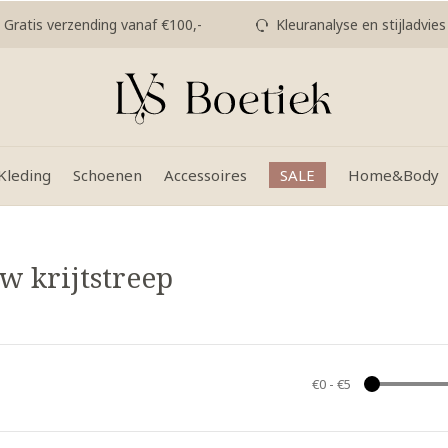
Gratis verzending vanaf €100,-
Kleuranalyse en stijladvies
Kleding
Schoenen
Accessoires
SALE
Home&Body
w krijtstreep
€0
-
€5