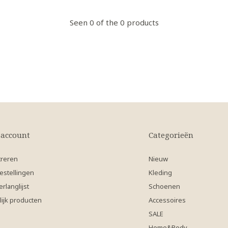
Seen 0 of the 0 products
 account
Categorieën
treren
Nieuw
estellingen
Kleding
erlanglijst
Schoenen
lijk producten
Accessoires
SALE
Home&Body