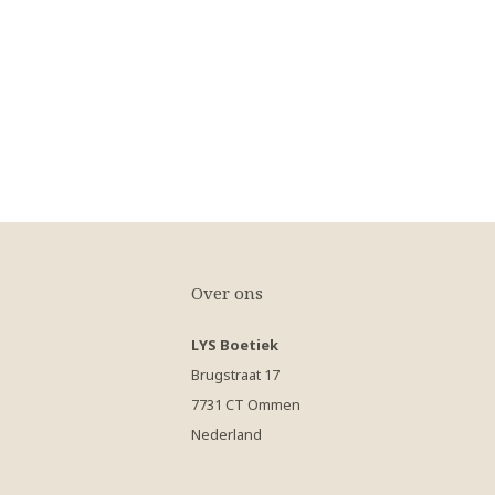
Over ons
LYS Boetiek
Brugstraat 17
7731 CT Ommen
Nederland