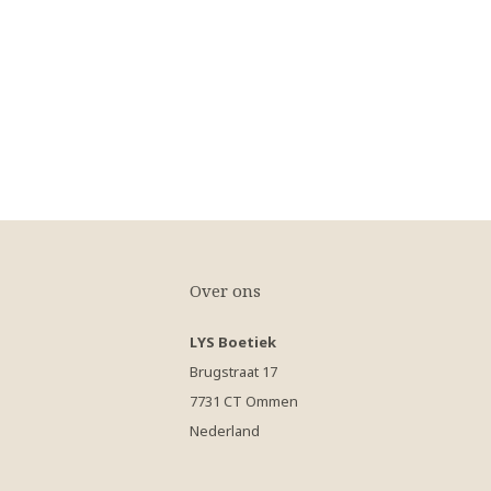
Over ons
LYS Boetiek
Brugstraat 17
7731 CT Ommen
Nederland