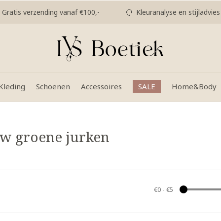
Gratis verzending vanaf €100,-
Kleuranalyse en stijladvies
Kleding
Schoenen
Accessoires
SALE
Home&Body
uw groene jurken
€0
-
€5