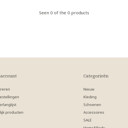
Seen 0 of the 0 products
 account
Categorieën
treren
Nieuw
estellingen
Kleding
erlanglijst
Schoenen
lijk producten
Accessoires
SALE
Home&Body