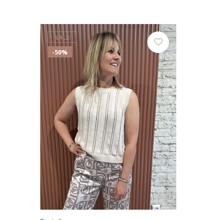
SALE
-50%