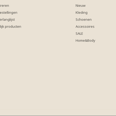
treren
Nieuw
estellingen
Kleding
erlanglijst
Schoenen
lijk producten
Accessoires
SALE
Home&Body