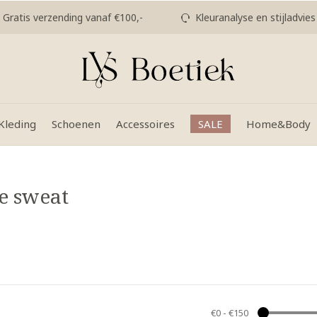
Gratis verzending vanaf €100,-
Kleuranalyse en stijladvies
Kleding
Schoenen
Accessoires
SALE
Home&Body
e sweat
€0
-
€150