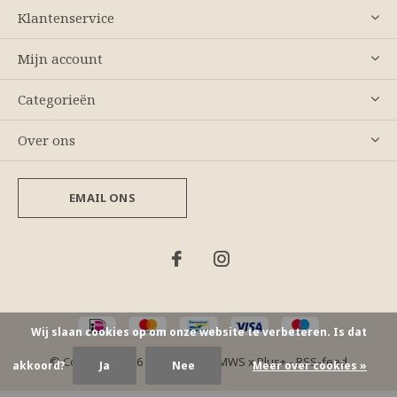
Klantenservice
Mijn account
Categorieën
Over ons
EMAIL ONS
Wij slaan cookies op om onze website te verbeteren. Is dat
© Copyright
2026
- Theme By
DMWS
x
Plus+
-
RSS-feed
akkoord?
Ja
Nee
Meer over cookies »