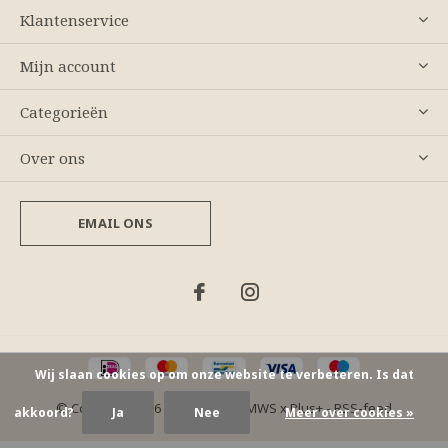
Klantenservice
Mijn account
Categorieën
Over ons
EMAIL ONS
Wij slaan cookies op om onze website te verbeteren. Is dat
© Copyright
2026
- Theme By
DMWS
x
Plus+
-
RSS-feed
akkoord?
Ja
Nee
Meer over cookies »