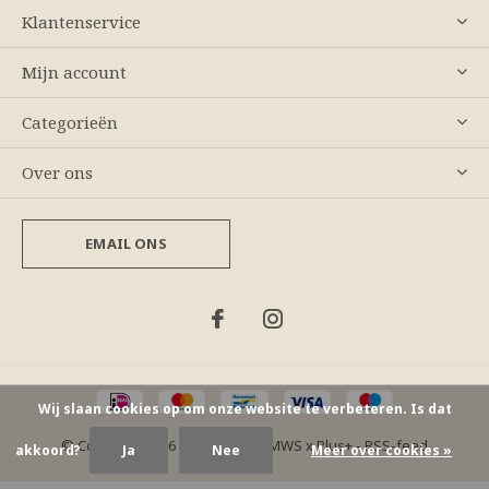
Klantenservice
Mijn account
Categorieën
Over ons
EMAIL ONS
Wij slaan cookies op om onze website te verbeteren. Is dat
© Copyright
2026
- Theme By
DMWS
x
Plus+
-
RSS-feed
akkoord?
Ja
Nee
Meer over cookies »