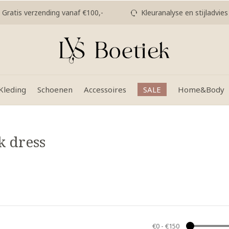
Gratis verzending vanaf €100,-
Kleuranalyse en stijladvies
Kleding
Schoenen
Accessoires
SALE
Home&Body
k dress
€0
-
€150