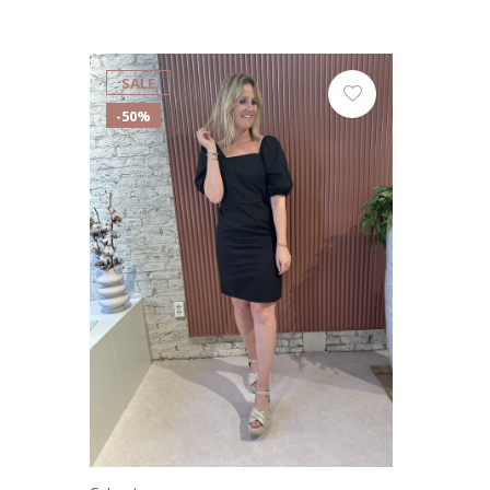
SALE
-50%