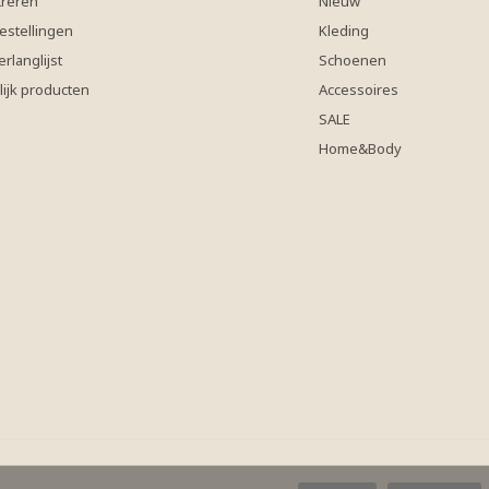
treren
Nieuw
estellingen
Kleding
erlanglijst
Schoenen
lijk producten
Accessoires
SALE
Home&Body