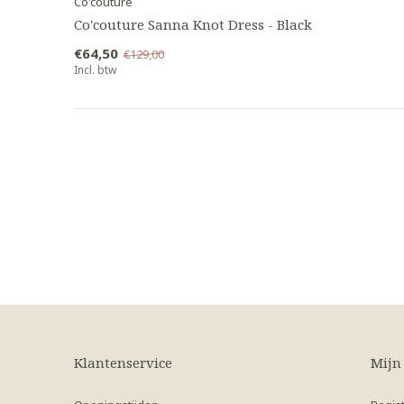
Co'couture
Co'couture Sanna Knot Dress - Black
€64,50
€129,00
Incl. btw
Klantenservice
Mijn