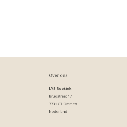
Over ons
LYS Boetiek
Brugstraat 17
7731 CT Ommen
Nederland