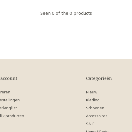
Seen 0 of the 0 products
 account
Categorieën
treren
Nieuw
estellingen
Kleding
erlanglijst
Schoenen
lijk producten
Accessoires
SALE
Home&Body