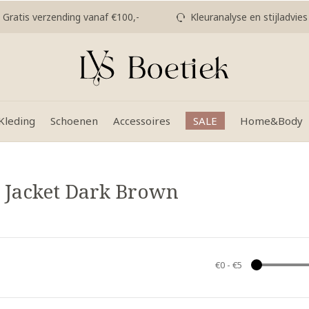
Gratis verzending vanaf €100,-
Kleuranalyse en stijladvies
Kleding
Schoenen
Accessoires
SALE
Home&Body
 Jacket Dark Brown
€0
-
€5