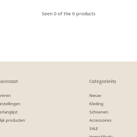
Seen 0 of the 0 products
 account
Categorieën
treren
Nieuw
estellingen
Kleding
erlanglijst
Schoenen
lijk producten
Accessoires
SALE
Home&Body