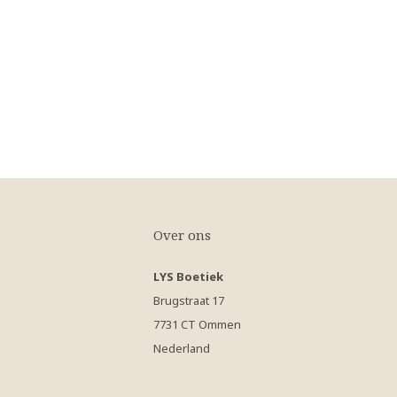
Over ons
LYS Boetiek
Brugstraat 17
7731 CT Ommen
Nederland