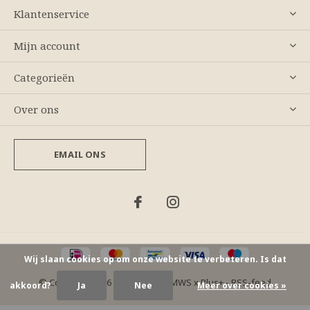
Klantenservice
Mijn account
Categorieën
Over ons
EMAIL ONS
Wij slaan cookies op om onze website te verbeteren. Is dat
© Copyright
2026
- Theme By
DMWS
x
Plus+
-
RSS-feed
akkoord?
Ja
Nee
Meer over cookies »