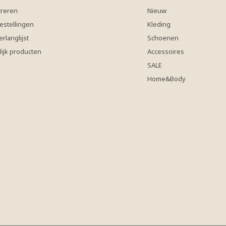
treren
Nieuw
estellingen
Kleding
erlanglijst
Schoenen
lijk producten
Accessoires
SALE
Home&Body