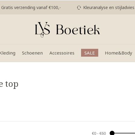
Gratis verzending vanaf €100,-
Kleuranalyse en stijladvies
Kleding
Schoenen
Accessoires
SALE
Home&Body
e top
€0
-
€60