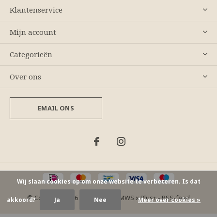
Klantenservice
Mijn account
Categorieën
Over ons
EMAIL ONS
Wij slaan cookies op om onze website te verbeteren. Is dat
© Copyright
2026
- Theme By
DMWS
x
Plus+
-
RSS-feed
akkoord?
Ja
Nee
Meer over cookies »