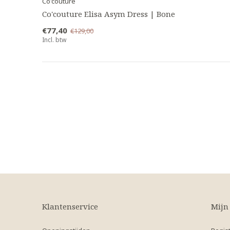
Co'couture
Co'couture Elisa Asym Dress | Bone
€77,40
€129,00
Incl. btw
Klantenservice
Mijn