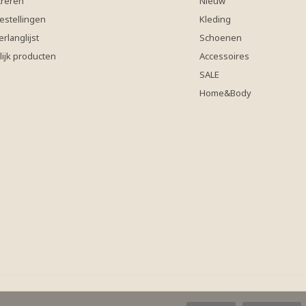
treren
Nieuw
estellingen
Kleding
erlanglijst
Schoenen
lijk producten
Accessoires
SALE
Home&Body