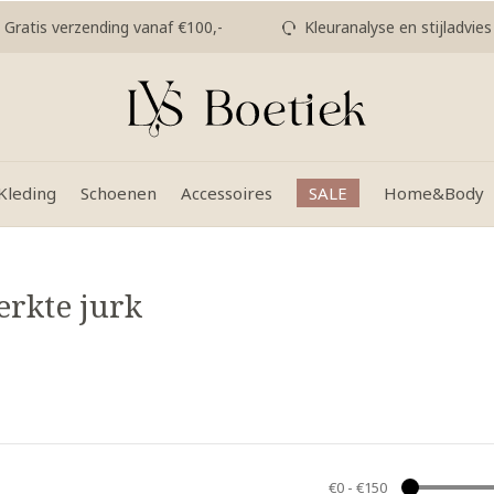
Gratis verzending vanaf €100,-
Kleuranalyse en stijladvies
Kleding
Schoenen
Accessoires
SALE
Home&Body
rkte jurk
€0
-
€150