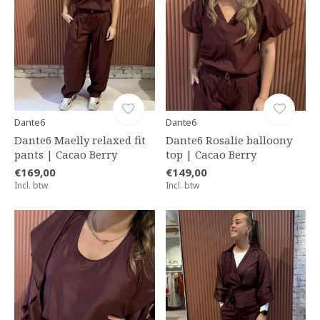
Dante6
Dante6
Dante6 Maelly relaxed fit
Dante6 Rosalie balloony
pants | Cacao Berry
top | Cacao Berry
€169,00
€149,00
Incl. btw
Incl. btw