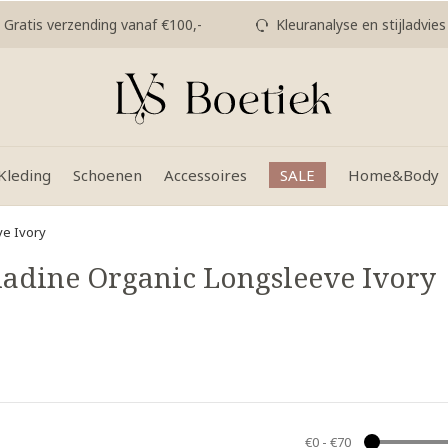
Gratis verzending vanaf €100,-
Kleuranalyse en stijladvies
Kleding
Schoenen
Accessoires
SALE
Home&Body
ve Ivory
adine Organic Longsleeve Ivory
€0
-
€70