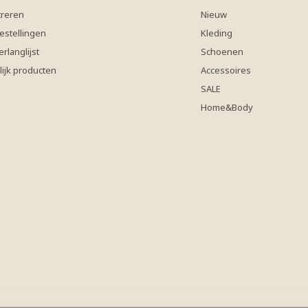
treren
Nieuw
estellingen
Kleding
erlanglijst
Schoenen
lijk producten
Accessoires
SALE
Home&Body