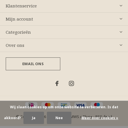
Klantenservice
Mijn account
Categorieën
Over ons
EMAIL ONS
Wij slaan cookies op om onze website te verbeteren. Is dat
© Copyright
2026
- Theme By
DMWS
x
Plus+
-
RSS-feed
akkoord?
Ja
Nee
Meer over cookies »