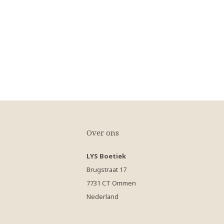
Over ons
LYS Boetiek
Brugstraat 17
7731 CT Ommen
Nederland