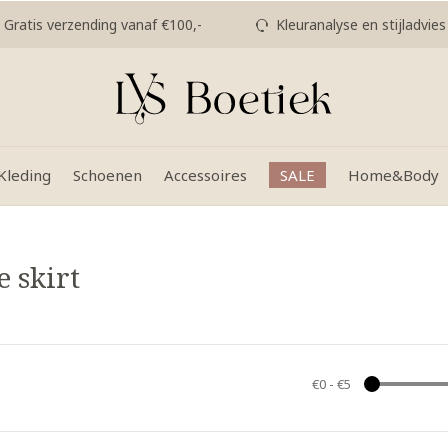
Gratis verzending vanaf €100,-
Kleuranalyse en stijladvies
Kleding
Schoenen
Accessoires
SALE
Home&Body
 skirt
€0
-
€5