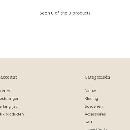
Seen 0 of the 0 products
 account
Categorieën
treren
Nieuw
estellingen
Kleding
erlanglijst
Schoenen
lijk producten
Accessoires
SALE
Home&Body