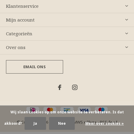
Klantenservice
Mijn account
Categorieën
Over ons
EMAIL ONS
Wij slaan cookies op om onze website te verbeteren. Is dat
© Copyright
2026
- Theme By
DMWS
x
Plus+
-
RSS-feed
akkoord?
Ja
Nee
Meer over cookies »