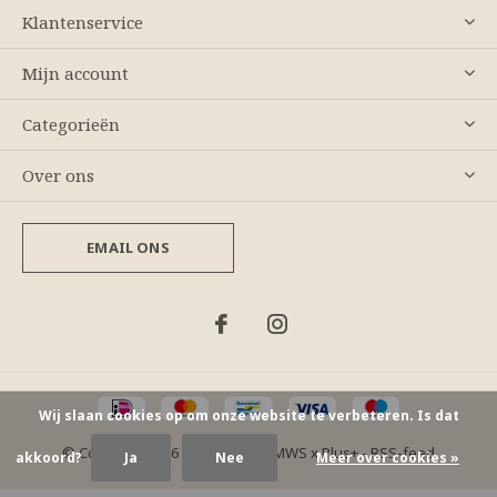
Klantenservice
Mijn account
Categorieën
Over ons
EMAIL ONS
Wij slaan cookies op om onze website te verbeteren. Is dat
© Copyright
2026
- Theme By
DMWS
x
Plus+
-
RSS-feed
akkoord?
Ja
Nee
Meer over cookies »