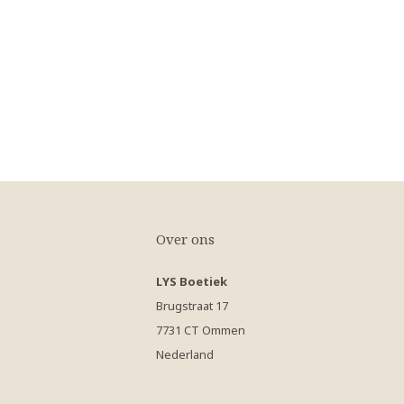
Over ons
LYS Boetiek
Brugstraat 17
7731 CT Ommen
Nederland