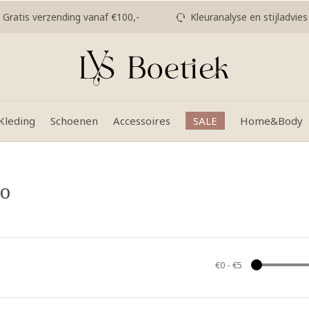
Gratis verzending vanaf €100,-
Kleuranalyse en stijladvies
Kleding
Schoenen
Accessoires
SALE
Home&Body
lo
€0
-
€5