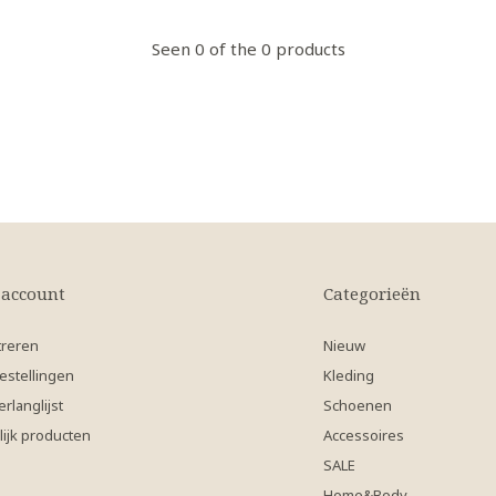
Seen 0 of the 0 products
 account
Categorieën
treren
Nieuw
estellingen
Kleding
erlanglijst
Schoenen
lijk producten
Accessoires
SALE
Home&Body